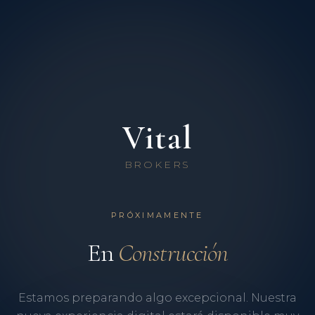
Vital
BROKERS
PRÓXIMAMENTE
En
Construcción
Estamos preparando algo excepcional. Nuestra