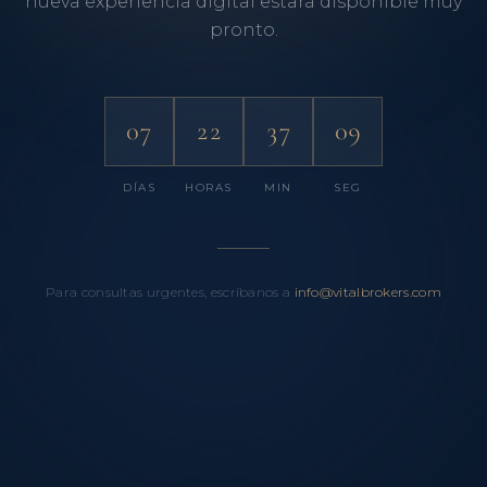
nueva experiencia digital estará disponible muy
pronto.
07
22
37
09
DÍAS
HORAS
MIN
SEG
Para consultas urgentes, escríbanos a
info@vitalbrokers.com