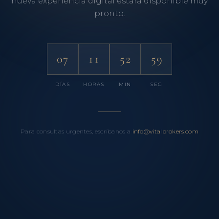
nueva experiencia digital estará disponible muy
pronto.
07
11
52
59
DÍAS
HORAS
MIN
SEG
Para consultas urgentes, escríbanos a
info@vitalbrokers.com