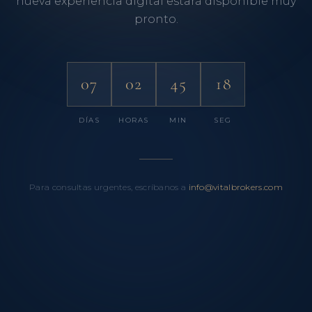
nueva experiencia digital estará disponible muy
pronto.
07
02
45
18
DÍAS
HORAS
MIN
SEG
Para consultas urgentes, escríbanos a
info@vitalbrokers.com