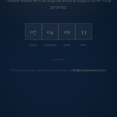
nueva experiencia digital estará disponible muy
pronto.
07
04
09
55
DÍAS
HORAS
MIN
SEG
Para consultas urgentes, escríbanos a
info@vitalbrokers.com