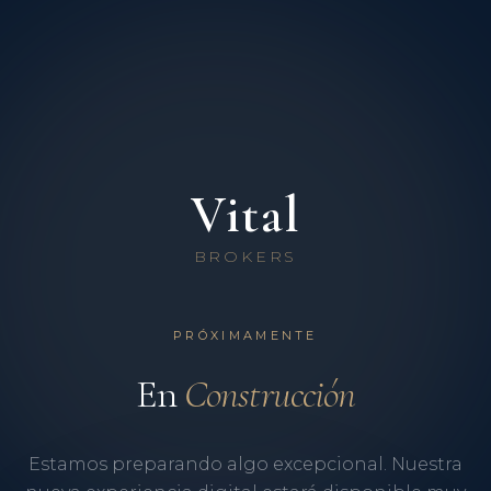
Vital
BROKERS
PRÓXIMAMENTE
En
Construcción
Estamos preparando algo excepcional. Nuestra