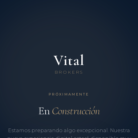
Vital
BROKERS
PRÓXIMAMENTE
En
Construcción
Estamos preparando algo excepcional. Nuestra