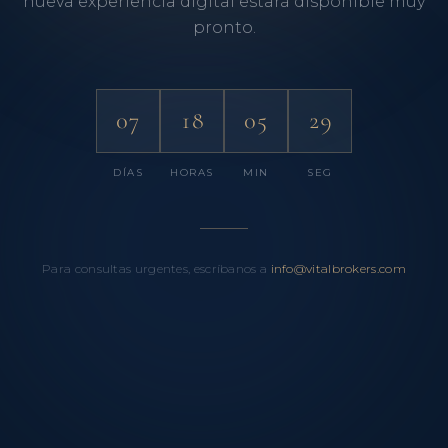
nueva experiencia digital estará disponible muy
pronto.
07
18
05
29
DÍAS
HORAS
MIN
SEG
Para consultas urgentes, escríbanos a
info@vitalbrokers.com