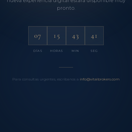
nueva experiencia digital estará disponible muy
pronto.
07
15
43
41
DÍAS
HORAS
MIN
SEG
Para consultas urgentes, escríbanos a
info@vitalbrokers.com