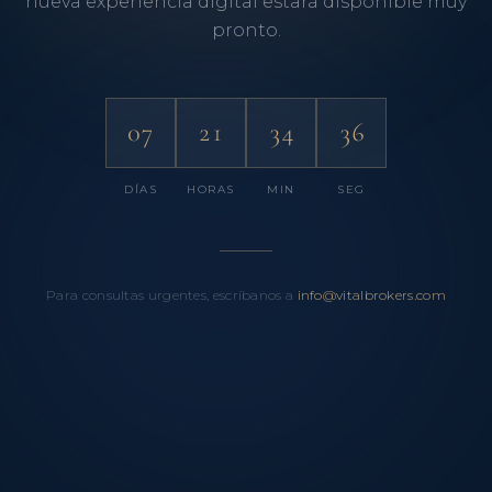
nueva experiencia digital estará disponible muy
pronto.
07
21
34
36
DÍAS
HORAS
MIN
SEG
Para consultas urgentes, escríbanos a
info@vitalbrokers.com