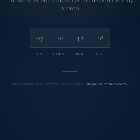
nueva experiencia digital estará disponible muy
pronto.
07
10
42
18
DÍAS
HORAS
MIN
SEG
Para consultas urgentes, escríbanos a
info@vitalbrokers.com