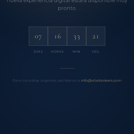
nueva experiencia digital estará disponible muy
pronto.
07
16
33
21
DÍAS
HORAS
MIN
SEG
Para consultas urgentes, escríbanos a
info@vitalbrokers.com