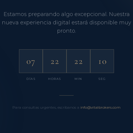
Estamos preparando algo excepcional. Nuestra
nueva experiencia digital estará disponible muy
pronto.
07
22
22
10
DÍAS
HORAS
MIN
SEG
Para consultas urgentes, escríbanos a
info@vitalbrokers.com