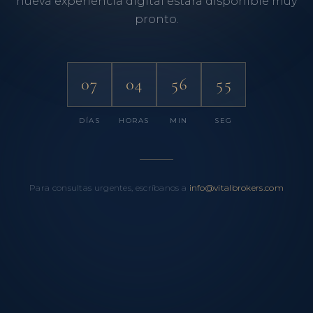
nueva experiencia digital estará disponible muy
pronto.
07
04
56
55
DÍAS
HORAS
MIN
SEG
Para consultas urgentes, escríbanos a
info@vitalbrokers.com