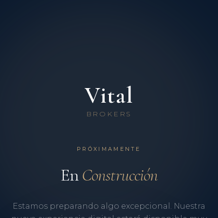
Vital
BROKERS
PRÓXIMAMENTE
En
Construcción
Estamos preparando algo excepcional. Nuestra